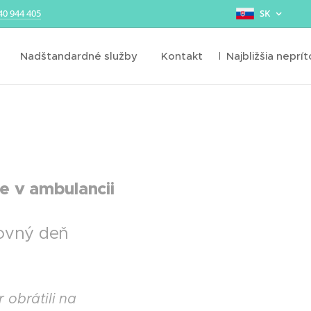
40 944 405
SK
Nadštandardné služby
Kontakt
Najbližšia neprí
e v ambulancii
covný deň
 obrátili na