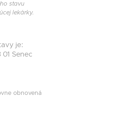
ého stavu
cej lekárky.
avy je:
3 01 Senec
tovne obnovená