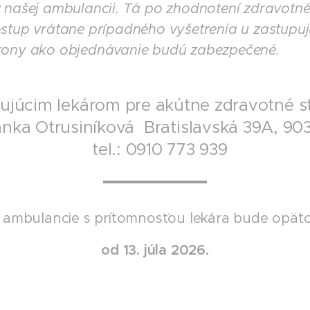
v našej ambulancii. Tá po zhodnotení zdravotn
stup vrátane prípadného vyšetrenia u zastupujú
úkony ako objednávanie budú zabezpečené.
ujúcim lekárom pre akútne zdravotné st
nka Otrusiníková Bratislavská 39A, 90
tel.: 0910 773 939
a ambulancie s prítomnosťou lekára bude opä
od 13. júla 2026.