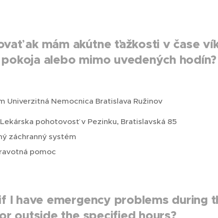
vať ak mám akútne ťažkosti v čase ví
 pokoja alebo mimo uvedených hodín?
em Univerzitná Nemocnica Bratislava Ružinov
 Lekárska pohotovosť v Pezinku, Bratislavská 85
aný záchranný systém
dravotná pomoc
if I have emergency problems during 
or outside the specified hours?