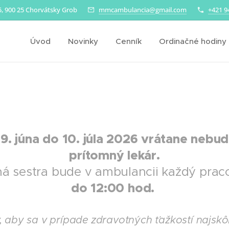
, 900 25 Chorvátsky Grob
mmcambulancia@gmail.com
+421 9
Úvod
Novinky
Cenník
Ordinačné hodiny
. júna do 10. júla 2026 v
rátane nebud
prítomný lekár.
á sestra bude v ambulancii každý pra
do 12:00 hod.
 aby sa v prípade zdravotných ťažkostí najskôr