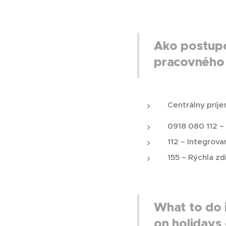
Ako postupo
pracovného
Centrálny príj
0918 080 112 –
112 – Integrov
155 – Rýchla z
What to do 
on holidays 