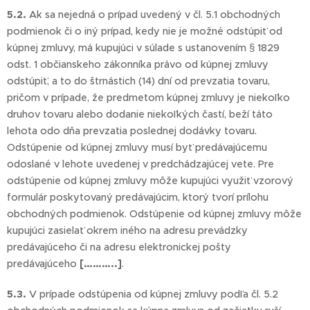
5.2.
Ak sa nejedná o prípad uvedený v čl. 5.1 obchodných
podmienok či o iný prípad, kedy nie je možné odstúpiť od
kúpnej zmluvy, má kupujúci v súlade s ustanovením § 1829
odst. 1 občianskeho zákonníka právo od kúpnej zmluvy
odstúpiť, a to do štrnástich (14) dní od prevzatia tovaru,
pričom v prípade, že predmetom kúpnej zmluvy je niekoľko
druhov tovaru alebo dodanie niekoľkých častí, beží táto
lehota odo dňa prevzatia poslednej dodávky tovaru.
Odstúpenie od kúpnej zmluvy musí byť predávajúcemu
odoslané v lehote uvedenej v predchádzajúcej vete. Pre
odstúpenie od kúpnej zmluvy môže kupujúci využiť vzorový
formulár poskytovaný predávajúcim, ktorý tvorí prílohu
obchodných podmienok. Odstúpenie od kúpnej zmluvy môže
kupujúci zasielať okrem iného na adresu prevádzky
predávajúceho či na adresu elektronickej pošty
predávajúceho
[………..]
.
5.3.
V prípade odstúpenia od kúpnej zmluvy podľa čl. 5.2