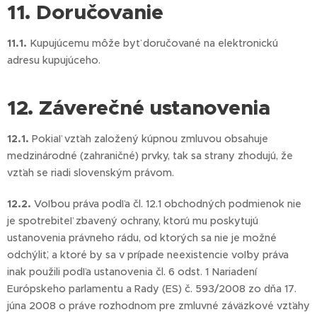
11. Doručovanie
11.1.
Kupujúcemu môže byť doručované na elektronickú
adresu kupujúceho.
12. Záverečné ustanovenia
12.1.
Pokiaľ vzťah založený kúpnou zmluvou obsahuje
medzinárodné (zahraničné) prvky, tak sa strany zhodujú, že
vzťah se riadi slovenským právom.
12.2.
Voľbou práva podľa čl. 12.1 obchodných podmienok nie
je spotrebiteľ zbavený ochrany, ktorú mu poskytujú
ustanovenia právneho rádu, od ktorých sa nie je možné
odchýliť, a ktoré by sa v prípade neexistencie voľby práva
inak použili podľa ustanovenia čl. 6 odst. 1 Nariadení
Európskeho parlamentu a Rady (ES) č. 593/2008 zo dňa 17.
júna 2008 o práve rozhodnom pre zmluvné záväzkové vzťahy