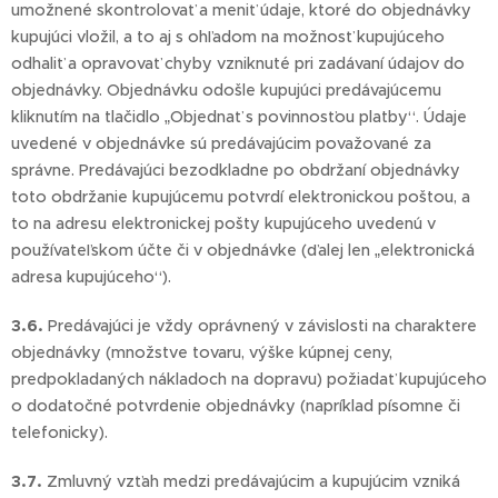
umožnené skontrolovať a meniť údaje, ktoré do objednávky
kupujúci vložil, a to aj s ohľadom na možnosť kupujúceho
odhaliť a opravovať chyby vzniknuté pri zadávaní údajov do
objednávky. Objednávku odošle kupujúci predávajúcemu
kliknutím na tlačidlo „Objednať s povinnosťou platby“. Údaje
uvedené v objednávke sú predávajúcim považované za
správne. Predávajúci bezodkladne po obdržaní objednávky
toto obdržanie kupujúcemu potvrdí elektronickou poštou, a
to na adresu elektronickej pošty kupujúceho uvedenú v
používateľskom účte či v objednávke (ďalej len „elektronická
adresa kupujúceho“).
3.6.
Predávajúci je vždy oprávnený v závislosti na charaktere
objednávky (množstve tovaru, výške kúpnej ceny,
predpokladaných nákladoch na dopravu) požiadať kupujúceho
o dodatočné potvrdenie objednávky (napríklad písomne či
telefonicky).
3.7.
Zmluvný vzťah medzi predávajúcim a kupujúcim vzniká