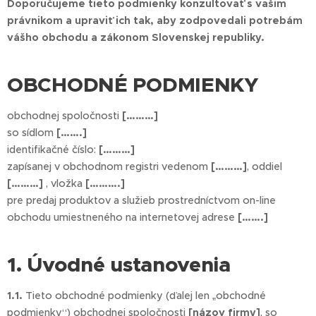
Doporučujeme tieto podmienky konzultovať s vašim
právnikom a upraviť ich tak, aby zodpovedali potrebám
vášho obchodu a zákonom Slovenskej republiky.
OBCHODNÉ PODMIENKY
obchodnej spoločnosti
[………]
so sídlom
[…….]
identifikačné číslo:
[………]
zapísanej v obchodnom registri vedenom
[………]
, oddiel
[………]
, vložka
[……….]
pre predaj produktov a služieb prostredníctvom on-line
obchodu umiestneného na internetovej adrese
[…….]
1. Úvodné ustanovenia
1.1.
Tieto obchodné podmienky (ďalej len „obchodné
podmienky“) obchodnej spoločnosti
[názov firmy]
, so