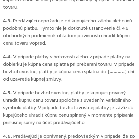
tovaru.
4.3.
Predávajúci nepožaduje od kupujúceho zálohu alebo inú
podobnú platbu. Týmto nie je dotknuté ustanovenie čl. 4.6
obchodných podmienok ohľadom povinnosti uhradiť kúpnu
cenu tovaru vopred.
4.4.
V prípade platby v hotovosti alebo v prípade platby na
dobierku je kúpna cena splatná pri preberaní tovaru. V prípade
bezhotovostnej platby je kúpna cena splatná do
[………..]
dní
od uzavretia kúpnej zmluvy.
4.5.
V prípade bezhotovostnej platby je kupujúci povinný
uhradiť kúpnu cenu tovaru spoločne s uvedením variabilného
symbolu platby. V prípade bezhotovostnej platby je záväzok
kupujúceho uhradiť kúpnu cenu splnený v momente pripísania
príslušnej sumy na účet predávajúceho.
4.6.
Predávajúci je oprávnený, predovšetkým v prípade, že zo