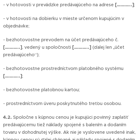
- v hotovosti v prevádzke predávajúceho na adrese
[………..]
;
- v hotovosti na dobierku v mieste určenom kupujúcim v
objednávke;
- bezhotovostne prevodem na účet predávajúceho č.
[………..]
, vedený u spoločnosti
[………..]
(ďalej len „účet
predávajúceho“);
- bezhotovostne prostredníctvom platobného systému
[………..]
;
- bezhotovostne platobnou kartou;
- prostredníctvom úveru poskytnutého treťou osobou.
4.2.
Spoločne s kúpnou cenou je kupujúci povinný zaplatiť
predávajúcemu tiež náklady spojené s balením a dodaním
tovaru v dohodnutej výške. Ak nie je vyslovene uvedené inak,
kúpnou cenou sú ďalej chápané aj náklady spojené s dodaním