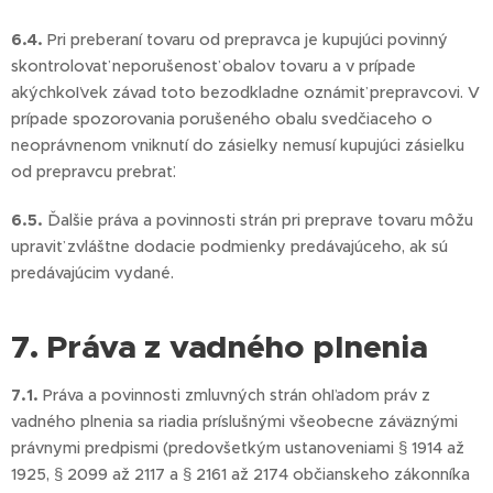
6.4.
Pri preberaní tovaru od prepravca je kupujúci povinný
skontrolovať neporušenosť obalov tovaru a v prípade
akýchkoľvek závad toto bezodkladne oznámiť prepravcovi. V
prípade spozorovania porušeného obalu svedčiaceho o
neoprávnenom vniknutí do zásielky nemusí kupujúci zásielku
od prepravcu prebrať.
6.5.
Ďalšie práva a povinnosti strán pri preprave tovaru môžu
upraviť zvláštne dodacie podmienky predávajúceho, ak sú
predávajúcim vydané.
7. Práva z vadného plnenia
7.1.
Práva a povinnosti zmluvných strán ohľadom práv z
vadného plnenia sa riadia príslušnými všeobecne záväznými
právnymi predpismi (predovšetkým ustanoveniami § 1914 až
1925, § 2099 až 2117 a § 2161 až 2174 občianskeho zákonníka