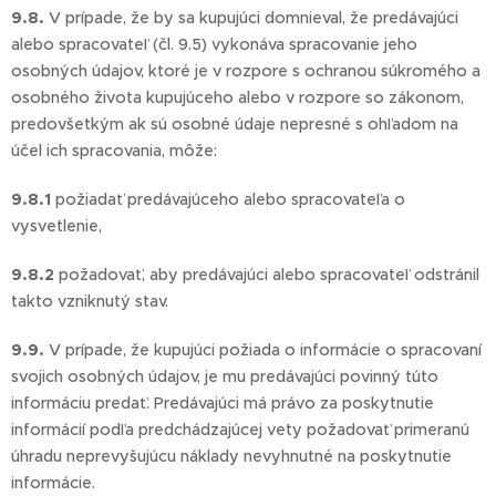
9.8.
V prípade, že by sa kupujúci domnieval, že predávajúci
alebo spracovateľ (čl. 9.5) vykonáva spracovanie jeho
osobných údajov, ktoré je v rozpore s ochranou súkromého a
osobného života kupujúceho alebo v rozpore so zákonom,
predovšetkým ak sú osobné údaje nepresné s ohľadom na
účel ich spracovania, môže:
9.8.1
požiadať predávajúceho alebo spracovateľa o
vysvetlenie,
9.8.2
požadovať, aby predávajúci alebo spracovateľ odstránil
takto vzniknutý stav.
9.9.
V prípade, že kupujúci požiada o informácie o spracovaní
svojich osobných údajov, je mu predávajúci povinný túto
informáciu predať. Predávajúci má právo za poskytnutie
informácií podľa predchádzajúcej vety požadovať primeranú
úhradu neprevyšujúcu náklady nevyhnutné na poskytnutie
informácie.