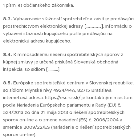
1 písm. e) občianskeho zákonníka.
8.3.
Vybavovanie sťažností spotrebiteľov zaisťuje predávajúci
prostredníctvom elektronickej adresy
[………..]
. Informáciu o
vybavení sťažnosti kupujúceho pošle predávajúcí na
elektronickú adresu kupujúceho.
8.4.
K mimosúdnemu riešeniu spotrebiteľských sporov z
kúpnej zmluvy je určená príslušná Slovenská obchodná
inšpekcia, so sídlom [………..].
8.5.
Európske spotrebiteľské centrum v Slovenskej republike,
so sídlom Mlynské nivy 4924/44A, 82715 Bratislava,
internetová adresa: https://esc-sr.sk/ je kontaktným miestom
podľa Nariadenia Európskeho parlamentu a Rady (EU) č.
524/2013 zo dňa 21. mája 2013 o riešení spotrebiteľských
sporov on-line a o zmene nariadení (ES) č. 2006/2004 a
smernice 2009/22/ES (nariadenie o riešení spotrebiteľských
sporov on-line).