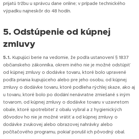
prijatú tržbu u správcu dane online; v prípade technického
výpadku najneskôr do 48 hodín.
5. Odstúpenie od kúpnej
zmluvy
5.1.
Kupujúci berie na vedomie, že podľa ustanovení § 1837
občianskeho zákonníka, okrem iného nie je možné odstúpiť
od kúpnej zmluvy o dodávke tovaru, ktoré bolo upravené
podľa priania kupujúceho alebo pre jeho osobu, od kúpnej
zmluvy o dodávke tovaru, ktoré podlieha rýchlej skaze, ako aj
u tovaru, ktoré bolo po dodání nenávratne zmiešané s iným
tovarom, od kúpnej zmluvy o dodávke tovaru v uzavretom
obale, ktoré spotrebiteľ z obalu vybral a z hygienických
dôvodov ho nie je možné vrátiť a od kúpnej zmluvy o
dodávke zvukovej alebo obrazovej nahrávky alebo
počítačového programu, pokiaľ porušil ich pôvodný obal.