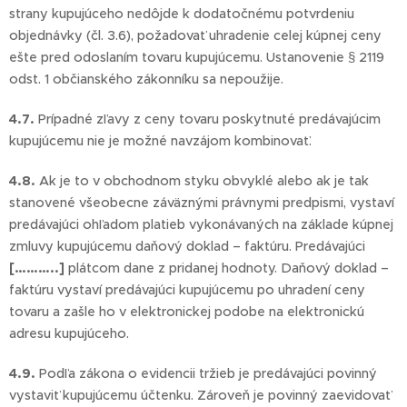
strany kupujúceho nedôjde k dodatočnému potvrdeniu
objednávky (čl. 3.6), požadovať uhradenie celej kúpnej ceny
ešte pred odoslaním tovaru kupujúcemu. Ustanovenie § 2119
odst. 1 občianského zákonníku sa nepoužije.
4.7.
Prípadné zľavy z ceny tovaru poskytnuté predávajúcim
kupujúcemu nie je možné navzájom kombinovať.
4.8.
Ak je to v obchodnom styku obvyklé alebo ak je tak
stanovené všeobecne záväznými právnymi predpismi, vystaví
predávajúci ohľadom platieb vykonávaných na základe kúpnej
zmluvy kupujúcemu daňový doklad – faktúru. Predávajúci
[………..]
plátcom dane z pridanej hodnoty. Daňový doklad –
faktúru vystaví predávajúci kupujúcemu po uhradení ceny
tovaru a zašle ho v elektronickej podobe na elektronickú
adresu kupujúceho.
4.9.
Podľa zákona o evidencii tržieb je predávajúci povinný
vystaviť kupujúcemu účtenku. Zároveň je povinný zaevidovať