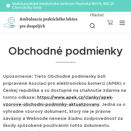
Malokarpatské medicínske centrum Pezinská 901/5, 900 25
Chorvátsky Grob
Hľadať
Ambulancia praktického lekára
pre dospelých
Obchodné podmienky
Upozornenie: Tieto Obchodné podmienky boli
pripravené Asociací pro elektronickou komerci (APEK) v
Českej republike a sú dostupné na stiahnutie zdarma na
tomto odkaze:
https://www.apek.cz/clanky/apek-
vzorove-obchodni-podminky-aktualizovany
. Jedná sa o
výhradne vzorový dokument, ktorý nie je právne
záväzný a Webnode nenesie žiadnu zodpovednosť za
škody spôsobené používáním tohto dokumentu.