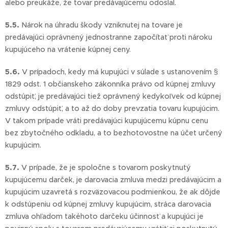
alebo preukáže, že tovar predávajúcemu odoslal.
5.5.
Nárok na úhradu škody vzniknutej na tovare je
predávajúci oprávnený jednostranne započítať proti nároku
kupujúceho na vrátenie kúpnej ceny.
5.6.
V prípadoch, kedy má kupujúci v súlade s ustanovením §
1829 odst. 1 občianskeho zákonníka právo od kúpnej zmluvy
odstúpiť, je predávajúci tiež oprávnený kedykoľvek od kúpnej
zmluvy odstúpiť, a to až do doby prevzatia tovaru kupujúcim.
V takom prípade vráti predávajúci kupujúcemu kúpnu cenu
bez zbytočného odkladu, a to bezhotovostne na účet určený
kupujúcim.
5.7.
V prípade, že je spoločne s tovarom poskytnutý
kupujúcemu darček, je darovacia zmluva medzi predávajúcim a
kupujúcim uzavretá s rozväzovacou podmienkou, že ak dôjde
k odstúpeniu od kúpnej zmluvy kupujúcim, stráca darovacia
zmluva ohľadom takéhoto darčeku účinnosť a kupujúci je