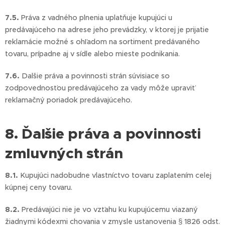
7.5.
Práva z vadného plnenia uplatňuje kupujúci u
predávajúceho na adrese jeho prevádzky, v ktorej je prijatie
reklamácie možné s ohľadom na sortiment predávaného
tovaru, prípadne aj v sídle alebo mieste podnikania.
7.6.
Dalšie práva a povinnosti strán súvisiace so
zodpovednosťou predávajúceho za vady môže upraviť
reklamačný poriadok predávajúceho.
8. Ďalšie práva a povinnosti
zmluvných strán
8.1.
Kupujúci nadobudne vlastníctvo tovaru zaplatením celej
kúpnej ceny tovaru.
8.2.
Predávajúci nie je vo vzťahu ku kupujúcemu viazaný
žiadnymi kódexmi chovania v zmysle ustanovenia § 1826 odst.