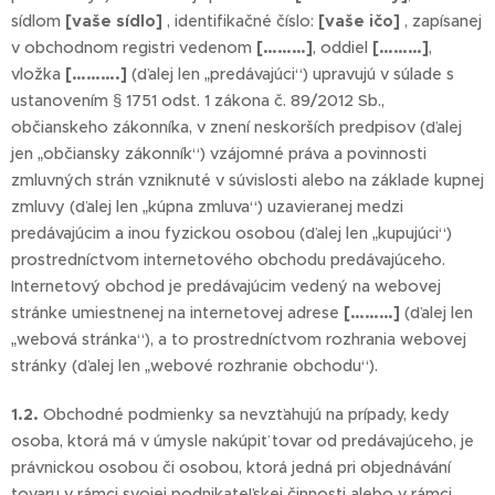
sídlom
[vaše sídlo]
, identifikačné číslo:
[vaše ičo]
, zapísanej
v obchodnom registri vedenom
[………]
, oddiel
[………]
,
vložka
[……….]
(ďalej len „predávajúci“) upravujú v súlade s
ustanovením § 1751 odst. 1 zákona č. 89/2012 Sb.,
občianskeho zákonníka, v znení neskorších predpisov (ďalej
jen „občiansky zákonník“) vzájomné práva a povinnosti
zmluvných strán vzniknuté v súvislosti alebo na základe kupnej
zmluvy (ďalej len „kúpna zmluva“) uzavieranej medzi
predávajúcim a inou fyzickou osobou (ďalej len „kupujúci“)
prostredníctvom internetového obchodu predávajúceho.
Internetový obchod je predávajúcim vedený na webovej
stránke umiestnenej na internetovej adrese
[………]
(ďalej len
„webová stránka“), a to prostredníctvom rozhrania webovej
stránky (ďalej len „webové rozhranie obchodu“).
1.2.
Obchodné podmienky sa nevzťahujú na prípady, kedy
osoba, ktorá má v úmysle nakúpiť tovar od predávajúceho, je
právnickou osobou či osobou, ktorá jedná pri objednávání
tovaru v rámci svojej podnikateľskej činnosti alebo v rámci