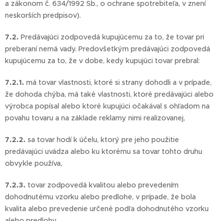
a zákonom č. 634/1992 Sb., o ochrane spotrebiteľa, v znení
neskorších predpisov).
7.2.
Predávajúci zodpovedá kupujúcemu za to, že tovar pri
preberaní nemá vady. Predovšetkým predávajúci zodpovedá
kupujúcemu za to, že v dobe, kedy kupujúci tovar prebral:
7.2.1.
má tovar vlastnosti, ktoré si strany dohodli a v prípade,
že dohoda chýba, má také vlastnosti, ktoré predávajúci alebo
výrobca popísal alebo ktoré kupujúci očakával s ohľadom na
povahu tovaru a na základe reklamy nimi realizovanej,
7.2.2.
sa tovar hodí k účelu, ktorý pre jeho použitie
predávajúci uvádza alebo ku ktorému sa tovar tohto druhu
obvykle používa,
7.2.3.
tovar zodpovedá kvalitou alebo prevedením
dohodnutému vzorku alebo predlohe, v prípade, že bola
kvalita alebo prevedenie určené podľa dohodnutého vzorku
alebo predlohy,