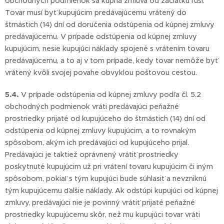
obchodných podmienok sa kúpna zmluva od začiatku ruší.
Tovar musí byť kupujúcim predávajúcemu vrátený do
štrnástich (14) dní od doručenia odstúpenia od kúpnej zmluvy
predávajúcemu. V prípade odstúpenia od kúpnej zmluvy
kupujúcim, nesie kupujúci náklady spojené s vrátením tovaru
predávajúcemu, a to aj v tom prípade, kedy tovar nemôže byť
vrátený kvôli svojej povahe obvyklou poštovou cestou.
5.4.
V prípade odstúpenia od kúpnej zmluvy podľa čl. 5.2
obchodných podmienok vráti predávajúci peňažné
prostriedky prijaté od kupujúceho do štrnástich (14) dní od
odstúpenia od kúpnej zmluvy kupujúcim, a to rovnakým
spôsobom, akým ich predávajúci od kupujúceho prijal.
Predávajúci je taktiež oprávnený vrátiť prostriedky
poskytnuté kupujúcim už pri vrátení tovaru kupujúcim či iným
spôsobom, pokiaľ s tým kupujúci bude súhlasiť a nevzniknú
tým kupujúcemu ďalšie náklady. Ak odstúpi kupujúci od kúpnej
zmluvy, predávajúci nie je povinný vrátiť prijaté peňažné
prostriedky kupujúcemu skôr, než mu kupujúci tovar vráti