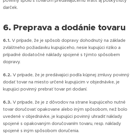
povinný spolu s tovarom predávajúcemu vrátiť aj poskytnutý
darček.
6. Preprava a dodánie tovaru
6.1.
V prípade, že je spôsob dopravy dohodnutý na základe
zvláštneho požiadavku kupujúceho, nesie kupujúci riziko a
prípadné dodatočné náklady spojené s týmto spôsobem
dopravy.
6.2.
V prípade, že je predávajúci podľa kúpnej zmluvy povinný
dodať tovar na miesto určené kupujúcim v objednávke, je
kupujúci povinný prebrať tovar pri dodaní.
6.3.
V prípade, že je z dôvodov na strane kupujúceho nutné
tovar doručovať opakovane alebo iným spôsobom, než bolo
uvedené v objednávke, je kupujúci povinný uhradiť náklady
spojené s opakovaným doručovaním tovaru, resp. náklady
spojené s iným spôsobom doručenia.