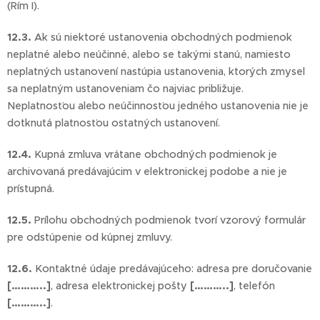
(Rím I).
12.3.
Ak sú niektoré ustanovenia obchodných podmienok
neplatné alebo neúčinné, alebo se takými stanú, namiesto
neplatných ustanovení nastúpia ustanovenia, ktorých zmysel
sa neplatným ustanoveniam čo najviac približuje.
Neplatnosťou alebo neúčinnosťou jedného ustanovenia nie je
dotknutá platnosťou ostatných ustanovení.
12.4.
Kupná zmluva vrátane obchodných podmienok je
archivovaná predávajúcim v elektronickej podobe a nie je
prístupná.
12.5.
Prílohu obchodných podmienok tvorí vzorový formulár
pre odstúpenie od kúpnej zmluvy.
12.6.
Kontaktné údaje predávajúceho: adresa pre doručovanie
[………..]
, adresa elektronickej pošty
[………..]
, telefón
[………..]
.