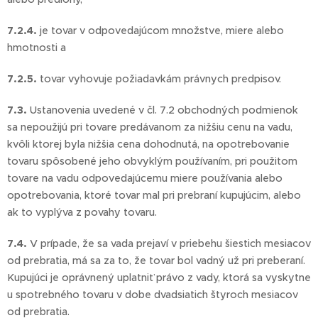
7.2.4.
je tovar v odpovedajúcom množstve, miere alebo
hmotnosti a
7.2.5.
tovar vyhovuje požiadavkám právnych predpisov.
7.3.
Ustanovenia uvedené v čl. 7.2 obchodných podmienok
sa nepoužijú pri tovare predávanom za nižšiu cenu na vadu,
kvôli ktorej byla nižšia cena dohodnutá, na opotrebovanie
tovaru spôsobené jeho obvyklým používaním, pri použitom
tovare na vadu odpovedajúcemu miere používania alebo
opotrebovania, ktoré tovar mal pri prebraní kupujúcim, alebo
ak to vyplýva z povahy tovaru.
7.4.
V prípade, že sa vada prejaví v priebehu šiestich mesiacov
od prebratia, má sa za to, že tovar bol vadný už pri preberaní.
Kupujúci je oprávnený uplatniť právo z vady, ktorá sa vyskytne
u spotrebného tovaru v dobe dvadsiatich štyroch mesiacov
od prebratia.