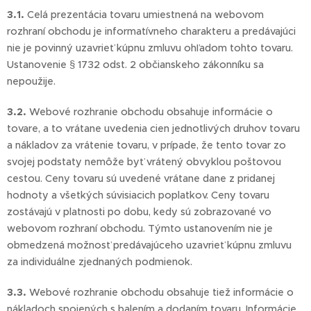
3.1.
Celá prezentácia tovaru umiestnená na webovom
rozhraní obchodu je informatívneho charakteru a predávajúci
nie je povinný uzavrieť kúpnu zmluvu ohľadom tohto tovaru.
Ustanovenie § 1732 odst. 2 občianskeho zákonníku sa
nepoužije.
3.2.
Webové rozhranie obchodu obsahuje informácie o
tovare, a to vrátane uvedenia cien jednotlivých druhov tovaru
a nákladov za vrátenie tovaru, v prípade, že tento tovar zo
svojej podstaty nemôže byť vrátený obvyklou poštovou
cestou. Ceny tovaru sú uvedené vrátane dane z pridanej
hodnoty a všetkých súvisiacich poplatkov. Ceny tovaru
zostávajú v platnosti po dobu, kedy sú zobrazované vo
webovom rozhraní obchodu. Týmto ustanovením nie je
obmedzená možnosť predávajúceho uzavrieť kúpnu zmluvu
za individuálne zjednaných podmienok.
3.3.
Webové rozhranie obchodu obsahuje tiež informácie o
nákladoch spojených s balením a dodaním tovaru. Informácie