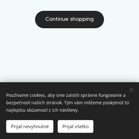
Continue shopping
Používame cookies, aby sme zaistili správne fungovanie a
bezpečnosť našich stránok. Tým vám môžeme poskytnúť tú
Copyright ©2024 malokarpatske medicinske centrum
najlepšiu skúsenosť z ich návštevy.
Domov
Ochrana osobných údajov
Obchodné podmienky
Cookies
Languages
Slovenčina
English
Prijať nevyhnutné
Prijať všetko